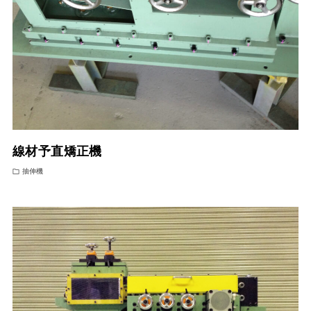
線材予直矯正機
抽伸機